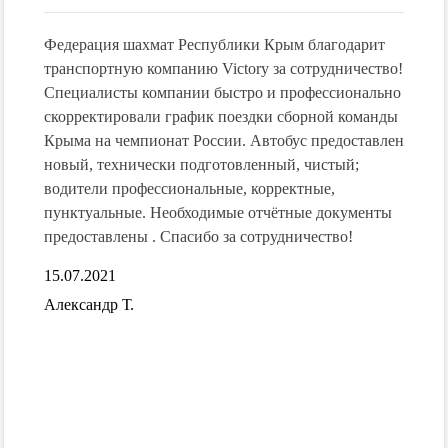
Федерация шахмат Республики Крым благодарит
В ноя
их
транспортную компанию Victory за сотрудничество!
"Vict
,
Специалисты компании быстро и профессионально
трансф
скорректировали график поездки сборной команды
все о
м!
Крыма на чемпионат России. Автобус предоставлен
профе
!!!
новый, технически подготовленный, чистый;
дальн
водители профессиональные, корректные,
15.07.
пунктуальные. Необходимые отчётные документы
 об
Алекс
предоставлены . Спасибо за сотрудничество!
15.07.2021
обусы-
я
Александр Т.
о